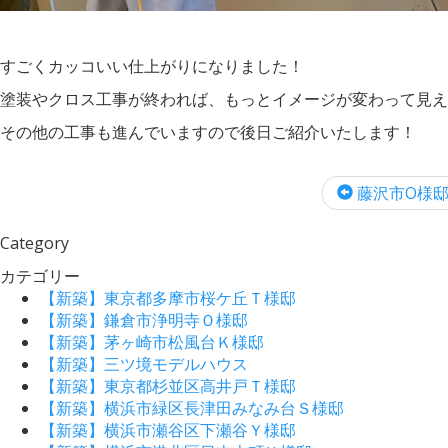
すごくカッコいい仕上がりになりました！
塗装やクロス工事が終われば、もっとイメージが変わって見え
その他の工事も進んでいますので後日ご紹介いたします！
藤沢市O様邸 
Category
カテゴリー
【新築】東京都多摩市桜ケ丘Ｔ様邸
【新築】鎌倉市浄明寺Ｏ様邸
【新築】茅ヶ崎市松風台Ｋ様邸
【新築】三ツ境モデルハウス
【新築】東京都杉並区高井戸Ｔ様邸
【新築】横浜市緑区長津田みなみ台Ｓ様邸
【新築】横浜市瀬谷区下瀬谷Ｙ様邸