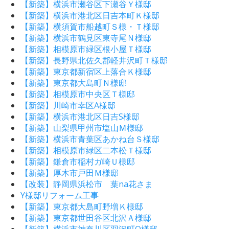
【新築】横浜市瀬谷区下瀬谷Ｙ様邸
【新築】横浜市港北区日吉本町Ｋ様邸
【新築】横須賀市船越町Ｓ様・Ｔ様邸
【新築】横浜市鶴見区東寺尾Ｎ様邸
【新築】相模原市緑区根小屋Ｔ様邸
【新築】長野県北佐久郡軽井沢町Ｔ様邸
【新築】東京都新宿区上落合Ｋ様邸
【新築】東京都大島町Ｎ様邸
【新築】相模原市中央区Ｔ様邸
【新築】川崎市幸区A様邸
【新築】横浜市港北区日吉S様邸
【新築】山梨県甲州市塩山Ｍ様邸
【新築】横浜市青葉区あかね台Ｓ様邸
【新築】相模原市緑区二本松Ｔ様邸
【新築】鎌倉市稲村ガ崎Ｕ様邸
【新築】厚木市戸田Ｍ様邸
【改装】静岡県浜松市 葉na花さま
Y様邸リフォーム工事
【新築】東京都大島町野増Ｋ様邸
【新築】東京都世田谷区北沢Ａ様邸
【新築】横浜市神奈川区羽沢町O様邸