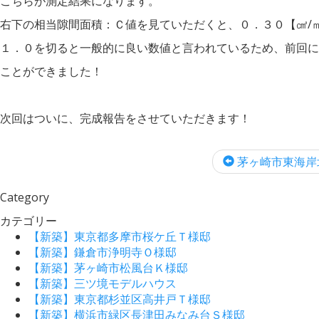
こちらが測定結果になります。
右下の相当隙間面積：Ｃ値を見ていただくと、０．３０【㎠/
１．０を切ると一般的に良い数値と言われているため、前回に
ことができました！
次回はついに、完成報告をさせていただきます！
茅ヶ崎市東海岸北
Category
カテゴリー
【新築】東京都多摩市桜ケ丘Ｔ様邸
【新築】鎌倉市浄明寺Ｏ様邸
【新築】茅ヶ崎市松風台Ｋ様邸
【新築】三ツ境モデルハウス
【新築】東京都杉並区高井戸Ｔ様邸
【新築】横浜市緑区長津田みなみ台Ｓ様邸