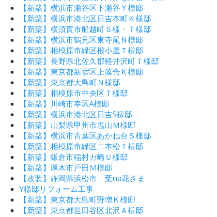
【新築】横浜市瀬谷区下瀬谷Ｙ様邸
【新築】横浜市港北区日吉本町Ｋ様邸
【新築】横須賀市船越町Ｓ様・Ｔ様邸
【新築】横浜市鶴見区東寺尾Ｎ様邸
【新築】相模原市緑区根小屋Ｔ様邸
【新築】長野県北佐久郡軽井沢町Ｔ様邸
【新築】東京都新宿区上落合Ｋ様邸
【新築】東京都大島町Ｎ様邸
【新築】相模原市中央区Ｔ様邸
【新築】川崎市幸区A様邸
【新築】横浜市港北区日吉S様邸
【新築】山梨県甲州市塩山Ｍ様邸
【新築】横浜市青葉区あかね台Ｓ様邸
【新築】相模原市緑区二本松Ｔ様邸
【新築】鎌倉市稲村ガ崎Ｕ様邸
【新築】厚木市戸田Ｍ様邸
【改装】静岡県浜松市 葉na花さま
Y様邸リフォーム工事
【新築】東京都大島町野増Ｋ様邸
【新築】東京都世田谷区北沢Ａ様邸