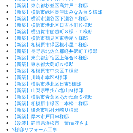
【新築】東京都杉並区高井戸Ｔ様邸
【新築】横浜市緑区長津田みなみ台Ｓ様邸
【新築】横浜市瀬谷区下瀬谷Ｙ様邸
【新築】横浜市港北区日吉本町Ｋ様邸
【新築】横須賀市船越町Ｓ様・Ｔ様邸
【新築】横浜市鶴見区東寺尾Ｎ様邸
【新築】相模原市緑区根小屋Ｔ様邸
【新築】長野県北佐久郡軽井沢町Ｔ様邸
【新築】東京都新宿区上落合Ｋ様邸
【新築】東京都大島町Ｎ様邸
【新築】相模原市中央区Ｔ様邸
【新築】川崎市幸区A様邸
【新築】横浜市港北区日吉S様邸
【新築】山梨県甲州市塩山Ｍ様邸
【新築】横浜市青葉区あかね台Ｓ様邸
【新築】相模原市緑区二本松Ｔ様邸
【新築】鎌倉市稲村ガ崎Ｕ様邸
【新築】厚木市戸田Ｍ様邸
【改装】静岡県浜松市 葉na花さま
Y様邸リフォーム工事