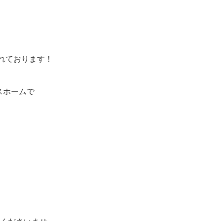
布されております！
スホームで
！