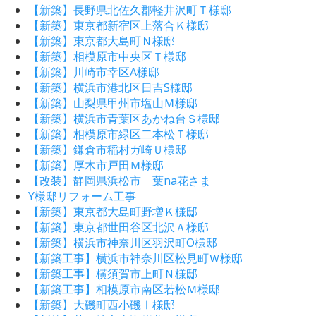
【新築】長野県北佐久郡軽井沢町Ｔ様邸
【新築】東京都新宿区上落合Ｋ様邸
【新築】東京都大島町Ｎ様邸
【新築】相模原市中央区Ｔ様邸
【新築】川崎市幸区A様邸
【新築】横浜市港北区日吉S様邸
【新築】山梨県甲州市塩山Ｍ様邸
【新築】横浜市青葉区あかね台Ｓ様邸
【新築】相模原市緑区二本松Ｔ様邸
【新築】鎌倉市稲村ガ崎Ｕ様邸
【新築】厚木市戸田Ｍ様邸
【改装】静岡県浜松市 葉na花さま
Y様邸リフォーム工事
【新築】東京都大島町野増Ｋ様邸
【新築】東京都世田谷区北沢Ａ様邸
【新築】横浜市神奈川区羽沢町O様邸
【新築工事】横浜市神奈川区松見町Ｗ様邸
【新築工事】横須賀市上町Ｎ様邸
【新築工事】相模原市南区若松Ｍ様邸
【新築】大磯町西小磯Ⅰ様邸