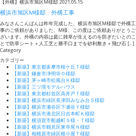
【外構】横浜市旭区M様邸
2021.05.15
横浜市旭区M様邸 外構工事
みなさんこんばんは昨年完成した、横浜市旭区M様邸で外構工
事のご依頼がありました。M様、この度はご依頼ありがとうご
ざいます。外構の内容は庭に雑草が生えるのを防ぎたいとのこ
とで防草シート＋人工芝と勝手口までを砂利敷き＋飛び石 […]
Category
カテゴリー
【新築】東京都多摩市桜ケ丘Ｔ様邸
【新築】鎌倉市浄明寺Ｏ様邸
【新築】茅ヶ崎市松風台Ｋ様邸
【新築】三ツ境モデルハウス
【新築】東京都杉並区高井戸Ｔ様邸
【新築】横浜市緑区長津田みなみ台Ｓ様邸
【新築】横浜市瀬谷区下瀬谷Ｙ様邸
【新築】横浜市港北区日吉本町Ｋ様邸
【新築】横須賀市船越町Ｓ様・Ｔ様邸
【新築】横浜市鶴見区東寺尾Ｎ様邸
【新築】相模原市緑区根小屋Ｔ様邸