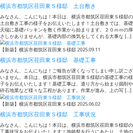
横浜市都筑区荏田東Ｓ様邸 土台敷き
みなさん、こんにちは！本日は、横浜市都筑区荏田東Ｓ様邸の
土台敷き工事の様子をお伝えいたします！土台敷きでは、基礎
天端に基礎パッキンを敷く作業から始まります。２０ｍｍの厚
さしかありませんが、基礎内部の換気をしてくれる大事な […]
【新築】横浜市都筑区荏田東Ｓ様邸
2025.09.11
横浜市都筑区荏田東Ｓ様邸 基礎工事
みなさん、こんにちは！ご報告が遅くなってしまい申し訳ござ
いません。本日は、横浜市都筑区荏田東Ｓ様邸の基礎工事の様
子をお伝えいたします！基礎工事は、遣り方から始まり掘削や
砕石地業など様々な工程があります。作業が進み、上の写 […]
【新築】横浜市都筑区荏田東Ｓ様邸
2025.06.02
横浜市都筑区荏田東Ｓ様邸 工事状況
みなさん、こんにちは！本日は、横浜市都筑区荏田東Ｓ様邸の
工事状況をお伝えいたします！地鎮祭を行うにあたり、土地の