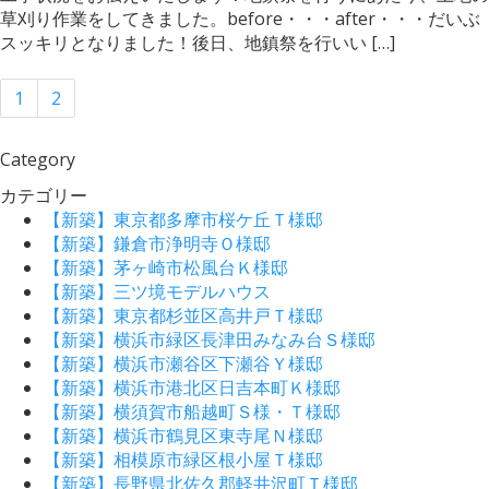
草刈り作業をしてきました。before・・・after・・・だいぶ
スッキリとなりました！後日、地鎮祭を行いい […]
1
2
Category
カテゴリー
【新築】東京都多摩市桜ケ丘Ｔ様邸
【新築】鎌倉市浄明寺Ｏ様邸
【新築】茅ヶ崎市松風台Ｋ様邸
【新築】三ツ境モデルハウス
【新築】東京都杉並区高井戸Ｔ様邸
【新築】横浜市緑区長津田みなみ台Ｓ様邸
【新築】横浜市瀬谷区下瀬谷Ｙ様邸
【新築】横浜市港北区日吉本町Ｋ様邸
【新築】横須賀市船越町Ｓ様・Ｔ様邸
【新築】横浜市鶴見区東寺尾Ｎ様邸
【新築】相模原市緑区根小屋Ｔ様邸
【新築】長野県北佐久郡軽井沢町Ｔ様邸