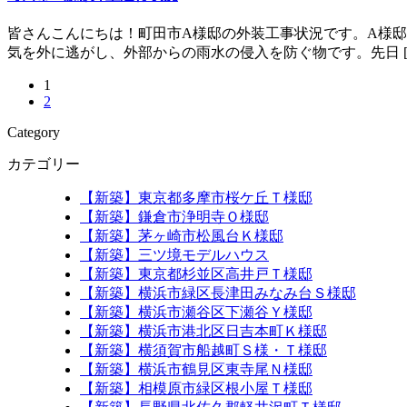
皆さんこんにちは！町田市A様邸の外装工事状況です。A様
気を外に逃がし、外部からの雨水の侵入を防ぐ物です。先日 [
1
2
Category
カテゴリー
【新築】東京都多摩市桜ケ丘Ｔ様邸
【新築】鎌倉市浄明寺Ｏ様邸
【新築】茅ヶ崎市松風台Ｋ様邸
【新築】三ツ境モデルハウス
【新築】東京都杉並区高井戸Ｔ様邸
【新築】横浜市緑区長津田みなみ台Ｓ様邸
【新築】横浜市瀬谷区下瀬谷Ｙ様邸
【新築】横浜市港北区日吉本町Ｋ様邸
【新築】横須賀市船越町Ｓ様・Ｔ様邸
【新築】横浜市鶴見区東寺尾Ｎ様邸
【新築】相模原市緑区根小屋Ｔ様邸