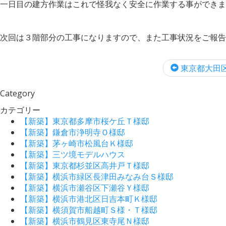
一日目の建方作業はこれで怪我なく安全に作業する事ができま
次回は３階部分の工事になりますので、また工事状況をご報告
東京都大田区K
Category
カテゴリー
【新築】東京都多摩市桜ケ丘Ｔ様邸
【新築】鎌倉市浄明寺Ｏ様邸
【新築】茅ヶ崎市松風台Ｋ様邸
【新築】三ツ境モデルハウス
【新築】東京都杉並区高井戸Ｔ様邸
【新築】横浜市緑区長津田みなみ台Ｓ様邸
【新築】横浜市瀬谷区下瀬谷Ｙ様邸
【新築】横浜市港北区日吉本町Ｋ様邸
【新築】横須賀市船越町Ｓ様・Ｔ様邸
【新築】横浜市鶴見区東寺尾Ｎ様邸