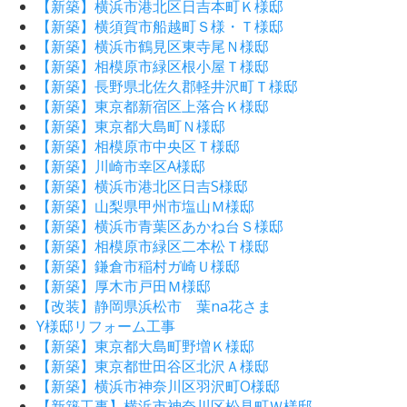
【新築】横浜市港北区日吉本町Ｋ様邸
【新築】横須賀市船越町Ｓ様・Ｔ様邸
【新築】横浜市鶴見区東寺尾Ｎ様邸
【新築】相模原市緑区根小屋Ｔ様邸
【新築】長野県北佐久郡軽井沢町Ｔ様邸
【新築】東京都新宿区上落合Ｋ様邸
【新築】東京都大島町Ｎ様邸
【新築】相模原市中央区Ｔ様邸
【新築】川崎市幸区A様邸
【新築】横浜市港北区日吉S様邸
【新築】山梨県甲州市塩山Ｍ様邸
【新築】横浜市青葉区あかね台Ｓ様邸
【新築】相模原市緑区二本松Ｔ様邸
【新築】鎌倉市稲村ガ崎Ｕ様邸
【新築】厚木市戸田Ｍ様邸
【改装】静岡県浜松市 葉na花さま
Y様邸リフォーム工事
【新築】東京都大島町野増Ｋ様邸
【新築】東京都世田谷区北沢Ａ様邸
【新築】横浜市神奈川区羽沢町O様邸
【新築工事】横浜市神奈川区松見町Ｗ様邸