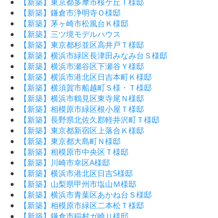
【新築】東京都多摩市桜ケ丘Ｔ様邸
【新築】鎌倉市浄明寺Ｏ様邸
【新築】茅ヶ崎市松風台Ｋ様邸
【新築】三ツ境モデルハウス
【新築】東京都杉並区高井戸Ｔ様邸
【新築】横浜市緑区長津田みなみ台Ｓ様邸
【新築】横浜市瀬谷区下瀬谷Ｙ様邸
【新築】横浜市港北区日吉本町Ｋ様邸
【新築】横須賀市船越町Ｓ様・Ｔ様邸
【新築】横浜市鶴見区東寺尾Ｎ様邸
【新築】相模原市緑区根小屋Ｔ様邸
【新築】長野県北佐久郡軽井沢町Ｔ様邸
【新築】東京都新宿区上落合Ｋ様邸
【新築】東京都大島町Ｎ様邸
【新築】相模原市中央区Ｔ様邸
【新築】川崎市幸区A様邸
【新築】横浜市港北区日吉S様邸
【新築】山梨県甲州市塩山Ｍ様邸
【新築】横浜市青葉区あかね台Ｓ様邸
【新築】相模原市緑区二本松Ｔ様邸
【新築】鎌倉市稲村ガ崎Ｕ様邸