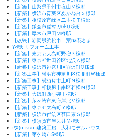
【新築】山梨県甲州市塩山Ｍ様邸
【新築】横浜市青葉区あかね台Ｓ様邸
【新築】相模原市緑区二本松Ｔ様邸
【新築】鎌倉市稲村ガ崎Ｕ様邸
【新築】厚木市戸田Ｍ様邸
【改装】静岡県浜松市 葉na花さま
Y様邸リフォーム工事
【新築】東京都大島町野増Ｋ様邸
【新築】東京都世田谷区北沢Ａ様邸
【新築】横浜市神奈川区羽沢町O様邸
【新築工事】横浜市神奈川区松見町Ｗ様邸
【新築工事】横須賀市上町Ｎ様邸
【新築工事】相模原市南区若松Ｍ様邸
【新築】大磯町西小磯Ⅰ様邸
【新築】茅ヶ崎市東海岸北Ｖ様邸
【新築】東京都大島町Ｙ様邸
【新築】横浜市都筑区荏田東Ｓ様邸
【新築】横須賀市津久井Ｍ様邸
(株)misumi建築工房 大和モデルハウス
【新築】茅ケ崎市S様邸