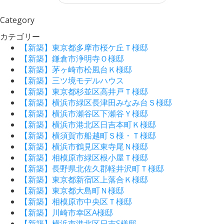
Category
カテゴリー
【新築】東京都多摩市桜ケ丘Ｔ様邸
【新築】鎌倉市浄明寺Ｏ様邸
【新築】茅ヶ崎市松風台Ｋ様邸
【新築】三ツ境モデルハウス
【新築】東京都杉並区高井戸Ｔ様邸
【新築】横浜市緑区長津田みなみ台Ｓ様邸
【新築】横浜市瀬谷区下瀬谷Ｙ様邸
【新築】横浜市港北区日吉本町Ｋ様邸
【新築】横須賀市船越町Ｓ様・Ｔ様邸
【新築】横浜市鶴見区東寺尾Ｎ様邸
【新築】相模原市緑区根小屋Ｔ様邸
【新築】長野県北佐久郡軽井沢町Ｔ様邸
【新築】東京都新宿区上落合Ｋ様邸
【新築】東京都大島町Ｎ様邸
【新築】相模原市中央区Ｔ様邸
【新築】川崎市幸区A様邸
【新築】横浜市港北区日吉S様邸