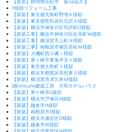
【改装】静岡県浜松市 葉na花さま
Y様邸リフォーム工事
【新築】東京都大島町野増Ｋ様邸
【新築】東京都世田谷区北沢Ａ様邸
【新築】横浜市神奈川区羽沢町O様邸
【新築工事】横浜市神奈川区松見町Ｗ様邸
【新築工事】横須賀市上町Ｎ様邸
【新築工事】相模原市南区若松Ｍ様邸
【新築】大磯町西小磯Ⅰ様邸
【新築】茅ヶ崎市東海岸北Ｖ様邸
【新築】東京都大島町Ｙ様邸
【新築】横浜市都筑区荏田東Ｓ様邸
【新築】横須賀市津久井Ｍ様邸
(株)misumi建築工房 大和モデルハウス
【新築】茅ケ崎市S様邸
【新築】横浜市戸塚区A様邸
【新築】鎌倉市H様邸
【新築】相模原市I様邸
【新築】横浜市瀬谷区O様邸
【新築】鎌倉市W様邸
【新築】横浜市青葉区N様邸