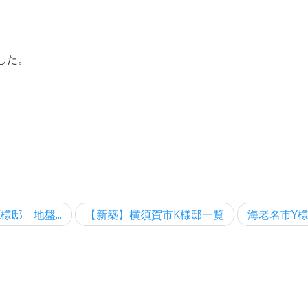
した。
邸 地盤...
【新築】横須賀市K様邸一覧
海老名市Y様