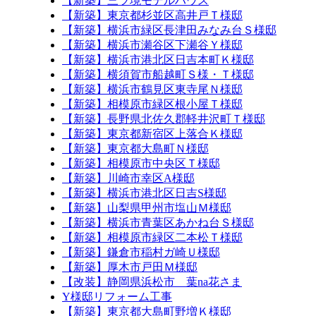
【新築】三ツ境モデルハウス
【新築】東京都杉並区高井戸Ｔ様邸
【新築】横浜市緑区長津田みなみ台Ｓ様邸
【新築】横浜市瀬谷区下瀬谷Ｙ様邸
【新築】横浜市港北区日吉本町Ｋ様邸
【新築】横須賀市船越町Ｓ様・Ｔ様邸
【新築】横浜市鶴見区東寺尾Ｎ様邸
【新築】相模原市緑区根小屋Ｔ様邸
【新築】長野県北佐久郡軽井沢町Ｔ様邸
【新築】東京都新宿区上落合Ｋ様邸
【新築】東京都大島町Ｎ様邸
【新築】相模原市中央区Ｔ様邸
【新築】川崎市幸区A様邸
【新築】横浜市港北区日吉S様邸
【新築】山梨県甲州市塩山Ｍ様邸
【新築】横浜市青葉区あかね台Ｓ様邸
【新築】相模原市緑区二本松Ｔ様邸
【新築】鎌倉市稲村ガ崎Ｕ様邸
【新築】厚木市戸田Ｍ様邸
【改装】静岡県浜松市 葉na花さま
Y様邸リフォーム工事
【新築】東京都大島町野増Ｋ様邸