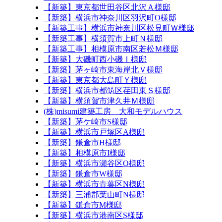
【新築】東京都世田谷区北沢Ａ様邸
【新築】横浜市神奈川区羽沢町O様邸
【新築工事】横浜市神奈川区松見町Ｗ様邸
【新築工事】横須賀市上町Ｎ様邸
【新築工事】相模原市南区若松Ｍ様邸
【新築】大磯町西小磯Ⅰ様邸
【新築】茅ヶ崎市東海岸北Ｖ様邸
【新築】東京都大島町Ｙ様邸
【新築】横浜市都筑区荏田東Ｓ様邸
【新築】横須賀市津久井Ｍ様邸
(株)misumi建築工房 大和モデルハウス
【新築】茅ケ崎市S様邸
【新築】横浜市戸塚区A様邸
【新築】鎌倉市H様邸
【新築】相模原市I様邸
【新築】横浜市瀬谷区O様邸
【新築】鎌倉市W様邸
【新築】横浜市青葉区N様邸
【新築】三浦郡葉山町N様邸
【新築】鎌倉市M様邸
【新築】横浜市港南区S様邸