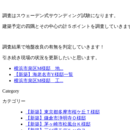
調査はスウェーデン式サウンディング試験になります。
建築予定の四隅とその中心の計５ポイントを調査していきま
調査結果で地盤改良の有無を判定していきます！
引き続き現場の状況を更新したいと思います。
横浜市泉区M様邸 地...
【新築】海老名市Y様邸一覧
横浜市泉区M様邸 工...
Category
カテゴリー
【新築】東京都多摩市桜ケ丘Ｔ様邸
【新築】鎌倉市浄明寺Ｏ様邸
【新築】茅ヶ崎市松風台Ｋ様邸