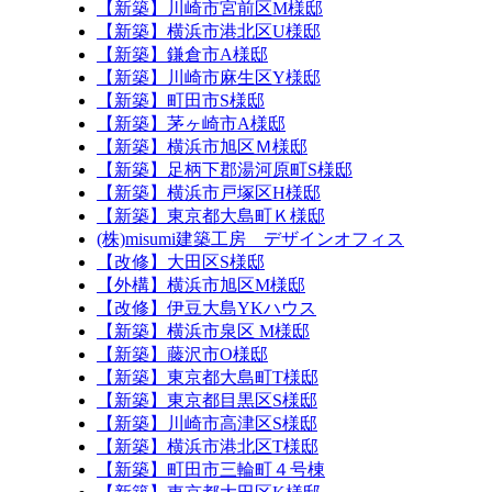
【新築】川崎市宮前区M様邸
【新築】横浜市港北区U様邸
【新築】鎌倉市A様邸
【新築】川崎市麻生区Y様邸
【新築】町田市S様邸
【新築】茅ヶ崎市A様邸
【新築】横浜市旭区Ｍ様邸
【新築】足柄下郡湯河原町S様邸
【新築】横浜市戸塚区H様邸
【新築】東京都大島町Ｋ様邸
(株)misumi建築工房 デザインオフィス
【改修】大田区S様邸
【外構】横浜市旭区M様邸
【改修】伊豆大島YKハウス
【新築】横浜市泉区 M様邸
【新築】藤沢市O様邸
【新築】東京都大島町T様邸
【新築】東京都目黒区S様邸
【新築】川崎市高津区S様邸
【新築】横浜市港北区T様邸
【新築】町田市三輪町４号棟