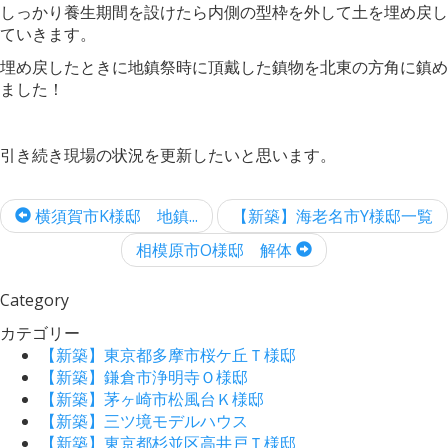
しっかり養生期間を設けたら内側の型枠を外して土を埋め戻し
ていきます。
埋め戻したときに地鎮祭時に頂戴した鎮物を北東の方角に鎮め
ました！
引き続き現場の状況を更新したいと思います。
横須賀市K様邸 地鎮...
【新築】海老名市Y様邸一覧
相模原市O様邸 解体
Category
カテゴリー
【新築】東京都多摩市桜ケ丘Ｔ様邸
【新築】鎌倉市浄明寺Ｏ様邸
【新築】茅ヶ崎市松風台Ｋ様邸
【新築】三ツ境モデルハウス
【新築】東京都杉並区高井戸Ｔ様邸