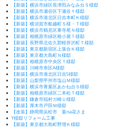
【新築】横浜市緑区長津田みなみ台Ｓ様邸
【新築】横浜市瀬谷区下瀬谷Ｙ様邸
【新築】横浜市港北区日吉本町Ｋ様邸
【新築】横須賀市船越町Ｓ様・Ｔ様邸
【新築】横浜市鶴見区東寺尾Ｎ様邸
【新築】相模原市緑区根小屋Ｔ様邸
【新築】長野県北佐久郡軽井沢町Ｔ様邸
【新築】東京都新宿区上落合Ｋ様邸
【新築】東京都大島町Ｎ様邸
【新築】相模原市中央区Ｔ様邸
【新築】川崎市幸区A様邸
【新築】横浜市港北区日吉S様邸
【新築】山梨県甲州市塩山Ｍ様邸
【新築】横浜市青葉区あかね台Ｓ様邸
【新築】相模原市緑区二本松Ｔ様邸
【新築】鎌倉市稲村ガ崎Ｕ様邸
【新築】厚木市戸田Ｍ様邸
【改装】静岡県浜松市 葉na花さま
Y様邸リフォーム工事
【新築】東京都大島町野増Ｋ様邸