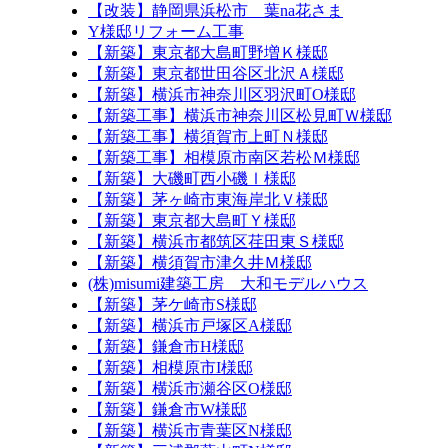
【改装】静岡県浜松市 葉na花さま
Y様邸リフォーム工事
【新築】東京都大島町野増Ｋ様邸
【新築】東京都世田谷区北沢Ａ様邸
【新築】横浜市神奈川区羽沢町O様邸
【新築工事】横浜市神奈川区松見町Ｗ様邸
【新築工事】横須賀市上町Ｎ様邸
【新築工事】相模原市南区若松Ｍ様邸
【新築】大磯町西小磯Ⅰ様邸
【新築】茅ヶ崎市東海岸北Ｖ様邸
【新築】東京都大島町Ｙ様邸
【新築】横浜市都筑区荏田東Ｓ様邸
【新築】横須賀市津久井Ｍ様邸
(株)misumi建築工房 大和モデルハウス
【新築】茅ケ崎市S様邸
【新築】横浜市戸塚区A様邸
【新築】鎌倉市H様邸
【新築】相模原市I様邸
【新築】横浜市瀬谷区O様邸
【新築】鎌倉市W様邸
【新築】横浜市青葉区N様邸