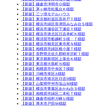
【新築】鎌倉市浄明寺Ｏ様邸
【新築】茅ヶ崎市松風台Ｋ様邸
【新築】三ツ境モデルハウス
【新築】東京都杉並区高井戸Ｔ様邸
【新築】横浜市緑区長津田みなみ台Ｓ様邸
【新築】横浜市瀬谷区下瀬谷Ｙ様邸
【新築】横浜市港北区日吉本町Ｋ様邸
【新築】横須賀市船越町Ｓ様・Ｔ様邸
【新築】横浜市鶴見区東寺尾Ｎ様邸
【新築】相模原市緑区根小屋Ｔ様邸
【新築】長野県北佐久郡軽井沢町Ｔ様邸
【新築】東京都新宿区上落合Ｋ様邸
【新築】東京都大島町Ｎ様邸
【新築】相模原市中央区Ｔ様邸
【新築】川崎市幸区A様邸
【新築】横浜市港北区日吉S様邸
【新築】山梨県甲州市塩山Ｍ様邸
【新築】横浜市青葉区あかね台Ｓ様邸
【新築】相模原市緑区二本松Ｔ様邸
【新築】鎌倉市稲村ガ崎Ｕ様邸
【新築】厚木市戸田Ｍ様邸