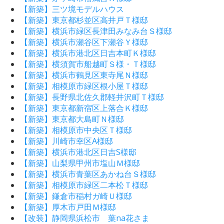
【新築】三ツ境モデルハウス
【新築】東京都杉並区高井戸Ｔ様邸
【新築】横浜市緑区長津田みなみ台Ｓ様邸
【新築】横浜市瀬谷区下瀬谷Ｙ様邸
【新築】横浜市港北区日吉本町Ｋ様邸
【新築】横須賀市船越町Ｓ様・Ｔ様邸
【新築】横浜市鶴見区東寺尾Ｎ様邸
【新築】相模原市緑区根小屋Ｔ様邸
【新築】長野県北佐久郡軽井沢町Ｔ様邸
【新築】東京都新宿区上落合Ｋ様邸
【新築】東京都大島町Ｎ様邸
【新築】相模原市中央区Ｔ様邸
【新築】川崎市幸区A様邸
【新築】横浜市港北区日吉S様邸
【新築】山梨県甲州市塩山Ｍ様邸
【新築】横浜市青葉区あかね台Ｓ様邸
【新築】相模原市緑区二本松Ｔ様邸
【新築】鎌倉市稲村ガ崎Ｕ様邸
【新築】厚木市戸田Ｍ様邸
【改装】静岡県浜松市 葉na花さま