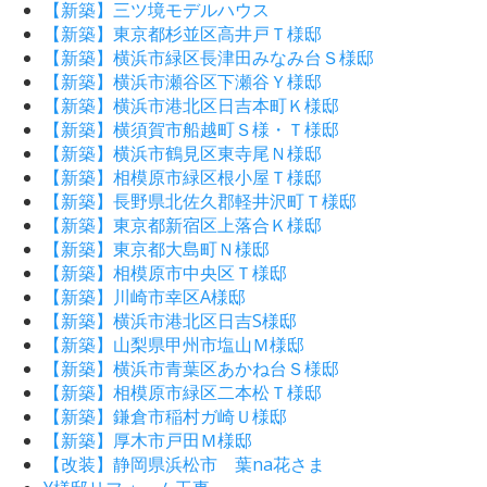
【新築】三ツ境モデルハウス
【新築】東京都杉並区高井戸Ｔ様邸
【新築】横浜市緑区長津田みなみ台Ｓ様邸
【新築】横浜市瀬谷区下瀬谷Ｙ様邸
【新築】横浜市港北区日吉本町Ｋ様邸
【新築】横須賀市船越町Ｓ様・Ｔ様邸
【新築】横浜市鶴見区東寺尾Ｎ様邸
【新築】相模原市緑区根小屋Ｔ様邸
【新築】長野県北佐久郡軽井沢町Ｔ様邸
【新築】東京都新宿区上落合Ｋ様邸
【新築】東京都大島町Ｎ様邸
【新築】相模原市中央区Ｔ様邸
【新築】川崎市幸区A様邸
【新築】横浜市港北区日吉S様邸
【新築】山梨県甲州市塩山Ｍ様邸
【新築】横浜市青葉区あかね台Ｓ様邸
【新築】相模原市緑区二本松Ｔ様邸
【新築】鎌倉市稲村ガ崎Ｕ様邸
【新築】厚木市戸田Ｍ様邸
【改装】静岡県浜松市 葉na花さま