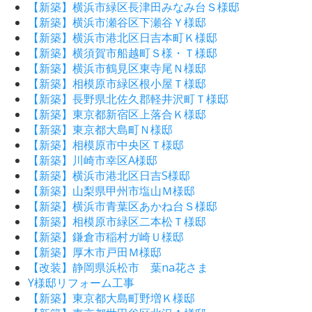
【新築】横浜市緑区長津田みなみ台Ｓ様邸
【新築】横浜市瀬谷区下瀬谷Ｙ様邸
【新築】横浜市港北区日吉本町Ｋ様邸
【新築】横須賀市船越町Ｓ様・Ｔ様邸
【新築】横浜市鶴見区東寺尾Ｎ様邸
【新築】相模原市緑区根小屋Ｔ様邸
【新築】長野県北佐久郡軽井沢町Ｔ様邸
【新築】東京都新宿区上落合Ｋ様邸
【新築】東京都大島町Ｎ様邸
【新築】相模原市中央区Ｔ様邸
【新築】川崎市幸区A様邸
【新築】横浜市港北区日吉S様邸
【新築】山梨県甲州市塩山Ｍ様邸
【新築】横浜市青葉区あかね台Ｓ様邸
【新築】相模原市緑区二本松Ｔ様邸
【新築】鎌倉市稲村ガ崎Ｕ様邸
【新築】厚木市戸田Ｍ様邸
【改装】静岡県浜松市 葉na花さま
Y様邸リフォーム工事
【新築】東京都大島町野増Ｋ様邸