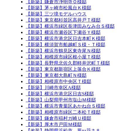
【新築】鎌倉市浄明寺Ｏ様邸
【新築】茅ヶ崎市松風台Ｋ様邸
【新築】三ツ境モデルハウス
【新築】東京都杉並区高井戸Ｔ様邸
【新築】横浜市緑区長津田みなみ台Ｓ様邸
【新築】横浜市瀬谷区下瀬谷Ｙ様邸
【新築】横浜市港北区日吉本町Ｋ様邸
【新築】横須賀市船越町Ｓ様・Ｔ様邸
【新築】横浜市鶴見区東寺尾Ｎ様邸
【新築】相模原市緑区根小屋Ｔ様邸
【新築】長野県北佐久郡軽井沢町Ｔ様邸
【新築】東京都新宿区上落合Ｋ様邸
【新築】東京都大島町Ｎ様邸
【新築】相模原市中央区Ｔ様邸
【新築】川崎市幸区A様邸
【新築】横浜市港北区日吉S様邸
【新築】山梨県甲州市塩山Ｍ様邸
【新築】横浜市青葉区あかね台Ｓ様邸
【新築】相模原市緑区二本松Ｔ様邸
【新築】鎌倉市稲村ガ崎Ｕ様邸
【新築】厚木市戸田Ｍ様邸
【改装】静岡県浜松市 葉na花さま