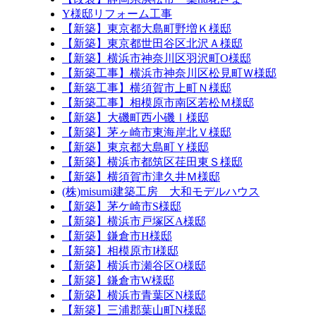
Y様邸リフォーム工事
【新築】東京都大島町野増Ｋ様邸
【新築】東京都世田谷区北沢Ａ様邸
【新築】横浜市神奈川区羽沢町O様邸
【新築工事】横浜市神奈川区松見町Ｗ様邸
【新築工事】横須賀市上町Ｎ様邸
【新築工事】相模原市南区若松Ｍ様邸
【新築】大磯町西小磯Ⅰ様邸
【新築】茅ヶ崎市東海岸北Ｖ様邸
【新築】東京都大島町Ｙ様邸
【新築】横浜市都筑区荏田東Ｓ様邸
【新築】横須賀市津久井Ｍ様邸
(株)misumi建築工房 大和モデルハウス
【新築】茅ケ崎市S様邸
【新築】横浜市戸塚区A様邸
【新築】鎌倉市H様邸
【新築】相模原市I様邸
【新築】横浜市瀬谷区O様邸
【新築】鎌倉市W様邸
【新築】横浜市青葉区N様邸
【新築】三浦郡葉山町N様邸