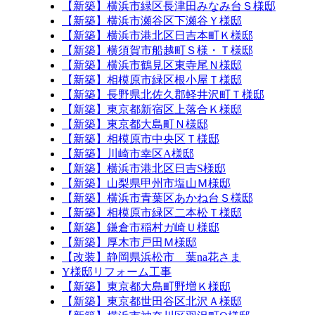
【新築】横浜市緑区長津田みなみ台Ｓ様邸
【新築】横浜市瀬谷区下瀬谷Ｙ様邸
【新築】横浜市港北区日吉本町Ｋ様邸
【新築】横須賀市船越町Ｓ様・Ｔ様邸
【新築】横浜市鶴見区東寺尾Ｎ様邸
【新築】相模原市緑区根小屋Ｔ様邸
【新築】長野県北佐久郡軽井沢町Ｔ様邸
【新築】東京都新宿区上落合Ｋ様邸
【新築】東京都大島町Ｎ様邸
【新築】相模原市中央区Ｔ様邸
【新築】川崎市幸区A様邸
【新築】横浜市港北区日吉S様邸
【新築】山梨県甲州市塩山Ｍ様邸
【新築】横浜市青葉区あかね台Ｓ様邸
【新築】相模原市緑区二本松Ｔ様邸
【新築】鎌倉市稲村ガ崎Ｕ様邸
【新築】厚木市戸田Ｍ様邸
【改装】静岡県浜松市 葉na花さま
Y様邸リフォーム工事
【新築】東京都大島町野増Ｋ様邸
【新築】東京都世田谷区北沢Ａ様邸