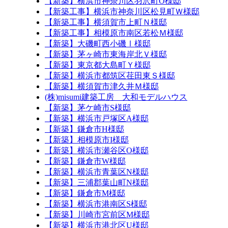
【新築】横浜市神奈川区羽沢町O様邸
【新築工事】横浜市神奈川区松見町Ｗ様邸
【新築工事】横須賀市上町Ｎ様邸
【新築工事】相模原市南区若松Ｍ様邸
【新築】大磯町西小磯Ⅰ様邸
【新築】茅ヶ崎市東海岸北Ｖ様邸
【新築】東京都大島町Ｙ様邸
【新築】横浜市都筑区荏田東Ｓ様邸
【新築】横須賀市津久井Ｍ様邸
(株)misumi建築工房 大和モデルハウス
【新築】茅ケ崎市S様邸
【新築】横浜市戸塚区A様邸
【新築】鎌倉市H様邸
【新築】相模原市I様邸
【新築】横浜市瀬谷区O様邸
【新築】鎌倉市W様邸
【新築】横浜市青葉区N様邸
【新築】三浦郡葉山町N様邸
【新築】鎌倉市M様邸
【新築】横浜市港南区S様邸
【新築】川崎市宮前区M様邸
【新築】横浜市港北区U様邸