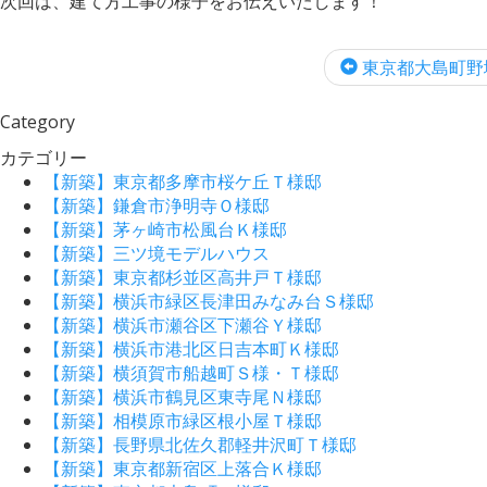
次回は、建て方工事の様子をお伝えいたします！
東京都大島町野増
Category
カテゴリー
【新築】東京都多摩市桜ケ丘Ｔ様邸
【新築】鎌倉市浄明寺Ｏ様邸
【新築】茅ヶ崎市松風台Ｋ様邸
【新築】三ツ境モデルハウス
【新築】東京都杉並区高井戸Ｔ様邸
【新築】横浜市緑区長津田みなみ台Ｓ様邸
【新築】横浜市瀬谷区下瀬谷Ｙ様邸
【新築】横浜市港北区日吉本町Ｋ様邸
【新築】横須賀市船越町Ｓ様・Ｔ様邸
【新築】横浜市鶴見区東寺尾Ｎ様邸
【新築】相模原市緑区根小屋Ｔ様邸
【新築】長野県北佐久郡軽井沢町Ｔ様邸
【新築】東京都新宿区上落合Ｋ様邸