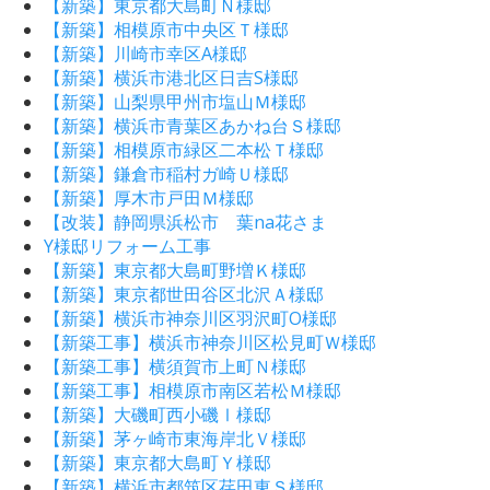
【新築】東京都大島町Ｎ様邸
【新築】相模原市中央区Ｔ様邸
【新築】川崎市幸区A様邸
【新築】横浜市港北区日吉S様邸
【新築】山梨県甲州市塩山Ｍ様邸
【新築】横浜市青葉区あかね台Ｓ様邸
【新築】相模原市緑区二本松Ｔ様邸
【新築】鎌倉市稲村ガ崎Ｕ様邸
【新築】厚木市戸田Ｍ様邸
【改装】静岡県浜松市 葉na花さま
Y様邸リフォーム工事
【新築】東京都大島町野増Ｋ様邸
【新築】東京都世田谷区北沢Ａ様邸
【新築】横浜市神奈川区羽沢町O様邸
【新築工事】横浜市神奈川区松見町Ｗ様邸
【新築工事】横須賀市上町Ｎ様邸
【新築工事】相模原市南区若松Ｍ様邸
【新築】大磯町西小磯Ⅰ様邸
【新築】茅ヶ崎市東海岸北Ｖ様邸
【新築】東京都大島町Ｙ様邸
【新築】横浜市都筑区荏田東Ｓ様邸